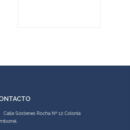
ONTACTO
Calle Sóstenes Rocha Nº 12 Colonia
mborrel