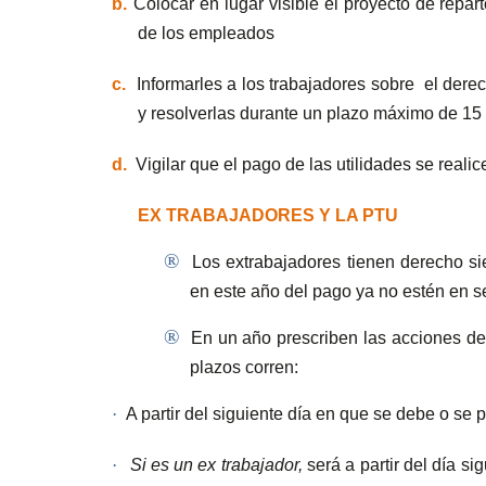
b.
Colocar en lugar visible el proyecto de repa
de los empleados
c.
Informarles a los trabajadores sobre
el dere
y resolverlas durante un plazo máximo de 15
d.
Vigilar que el pago de las utilidades se reali
EX TRABAJADORES Y LA PTU
®
Los extrabajadores tienen derecho s
en este año del pago ya no estén en se
®
En un año prescriben las acciones de 
plazos corren:
·
A partir del siguiente día en que se debe o se p
·
Si es un ex trabajador,
será a partir del día s