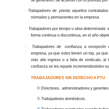
se generaron, de acuerdo con lo previsto por l
·
Trabajadores de
planta:
aquellos contratados 
normales y permanentes en la empresa
·
Trabajadores por tiempo u obra determinada:
s
forma continua o discontinua, en el año objeto
·
Trabajadores de
confianza, a excepción
empresa, ya que estos tienen un top, ya que d
más alto ingreso o a falta de sindicato, al
confianza se les reparte incrementándoles su
TRABAJADORES SIN DERECHO A PTU
®
Directores,
administradores y gerentes
®
Trabajadores domésticos.
®