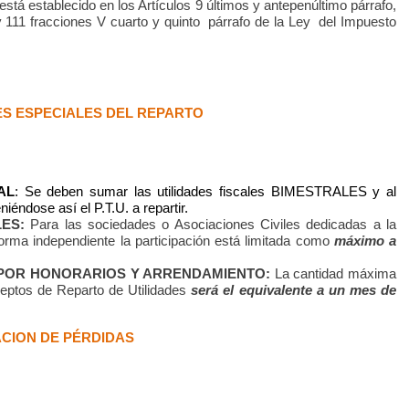
stá establecido en los Artículos 9 últimos y antepenúltimo párrafo,
y 111 fracciones V cuarto y quinto
párrafo de la Ley
del Impuesto
S ESPECIALES DEL REPARTO
AL
: Se deben sumar las utilidades fiscales BIMESTRALES y al
niéndose así el P.T.U. a repartir.
ES:
Para las sociedades o Asociaciones Civiles dedicadas a la
forma independiente la participación está limitada como
máximo a
 POR HONORARIOS Y ARRENDAMIENTO:
La cantidad máxima
ceptos de Reparto de Utilidades
será el equivalente a un mes de
CION DE PÉRDIDAS