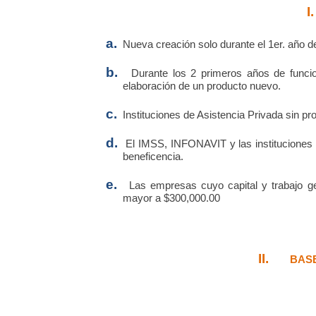
I.
a.
Nueva creación solo durante el 1er. año d
b.
Durante los 2 primeros años de funci
elaboración de un producto nuevo.
c.
Instituciones de Asistencia Privada sin pro
d.
El IMSS, INFONAVIT y las instituciones P
beneficencia.
e.
Las empresas cuyo capital y trabajo g
mayor a $300,000.00
II.
BAS