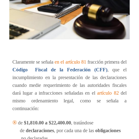
Claramente se se
ñ
ala
en el artículo 81
fracción primera del
Código
Fiscal de la Federación (
CFF
)
, que el
incumplimiento en la presentación de las declaraciones
cuando medie requerimiento de las autoridades fiscales
dará lugar a infracciones se
ñ
aladas en el
artículo 82
del
mismo ordenamiento legal, como se se
ñ
ala a
continuación:
®
de
$1,810.00 a $22,400.00
, tratándose
de
declaraciones
, por cada una de las
obligaciones
no declaradas.