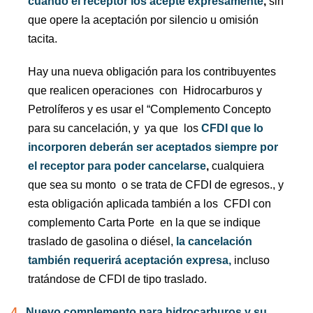
cuando el receptor los acepte expresamente
,
sin
que opere la aceptación por silencio u omisión
tacita.
Hay una nueva obligación para los contribuyentes
que realicen operaciones
con
Hidrocarburos y
Petrolíferos y es usar el “Complemento Concepto
para su cancelación, y
ya que
los
CFDI que lo
incorporen deberán ser aceptados siempre por
el receptor para poder cancelarse
,
cualquiera
que sea su monto
o se trata de CFDI de egresos., y
esta obligación aplicada también a los
CFDI con
complemento Carta Porte
en la que se indique
traslado de gasolina o diésel,
la cancelación
también requerirá aceptación expresa,
incluso
tratándose de CFDI de tipo traslado.
4.
Nuevo complemento para hidrocarburos y su