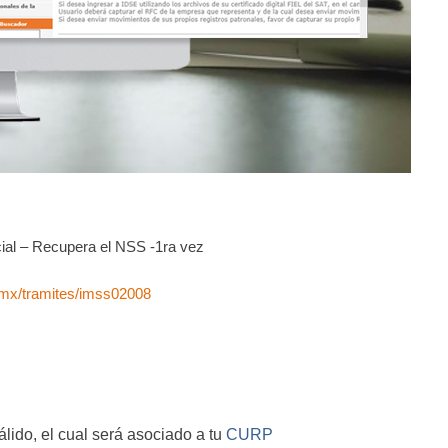
ial – Recupera el NSS -1ra vez
mx/tramites/imss02008
lido, el cual será asociado a tu
CURP