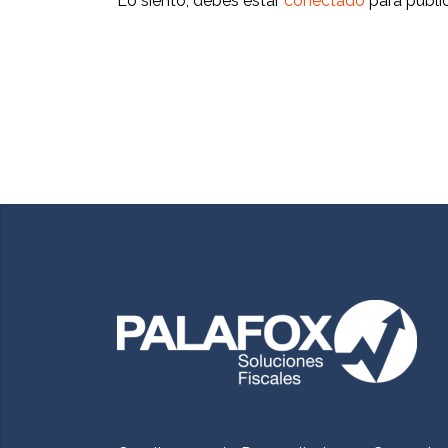
Lo siento, debes estar
conectado
para publi