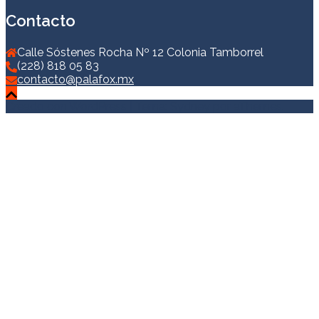
Contacto
Calle Sóstenes Rocha Nº 12 Colonia Tamborrel
(228) 818 05 83
contacto@palafox.mx
Creado con WordPress
|
Tema:
Sydney
por aThemes.