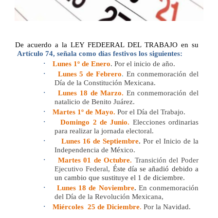
De acuerdo a la LEY FEDEERAL DEL TRABAJO en su
Artículo 74, se
ñ
ala como días festivos los siguientes:
·
Lunes 1º de Enero
. Por el inicio de a
ñ
o.
·
Lunes 5 de Febrero
.
En conmemoración del
Día de la Constitución Mexicana.
·
Lunes 18 de Marzo.
En conmemoración del
natalicio de Benito Juárez.
·
Martes 1º de Mayo.
Por el Día del Trabajo.
·
Domingo 2 de Junio.
Elecciones ordinarias
para realizar la jornada electoral.
·
Lunes 16 de Septiembre
.
Por el Inicio de la
Independencia de México.
·
Martes 01 de Octubre.
Transición del Poder
Ejecutivo Federal,
É
ste d
í
a se a
ñ
adi
ó
debido a
un cambio que sustituye el 1 de diciembre.
·
Lunes 18 de Noviembre
.
En conmemoración
del Día de la Revolución Mexicana,
·
Miércoles
25 de Diciembre
.
Por la Navidad.