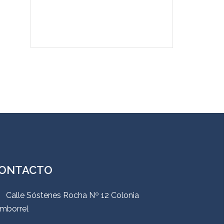
ONTACTO
Calle Sóstenes Rocha Nº 12 Colonia
mborrel