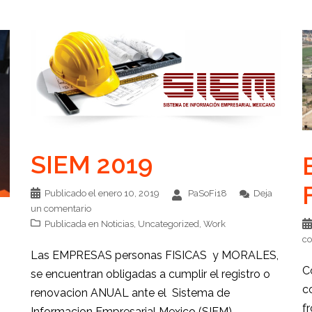
SIEM 2019
Publicado el
enero 10, 2019
PaSoFi18
Deja
un comentario
Publicada en
Noticias
,
Uncategorized
,
Work
co
Las EMPRESAS personas FISICAS y MORALES,
C
se encuentran obligadas a cumplir el registro o
c
renovacion ANUAL ante el Sistema de
f
Informacion Empresarial Mexico (SIEM)