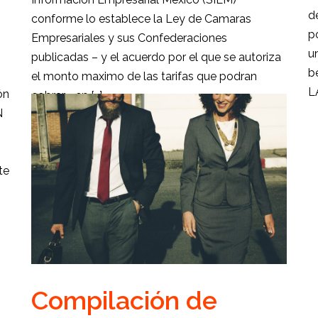
d
conforme lo establece la Ley de Camaras
p
Empresariales y sus Confederaciones
u
publicadas – y el acuerdo por el que se autoriza
b
el monto maximo de las tarifas que podran
L
ón
cobrar- en […]
N
te
Compilación de