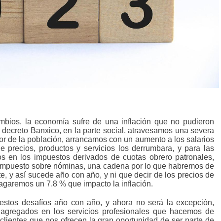
mbios, la economía sufre de una inflación que no pudieron
e decreto Banxico, en la parte social. atravesamos una severa
or de la población, arrancamos con un aumento a los salarios
precios, productos y servicios los derrumbara, y para las
os en los impuestos derivados de cuotas obrero patronales,
el impuesto sobre nóminas, una cadena por lo que habremos de
e, y así sucede año con año, y ni que decir de los precios de
garemos un 7.8 % que impacto la inflación.
estos desafíos año con año, y ahora no será la excepción,
 agregados en los servicios profesionales que hacemos de
clientes que nos ofrecen la gran oportunidad de ser parte de