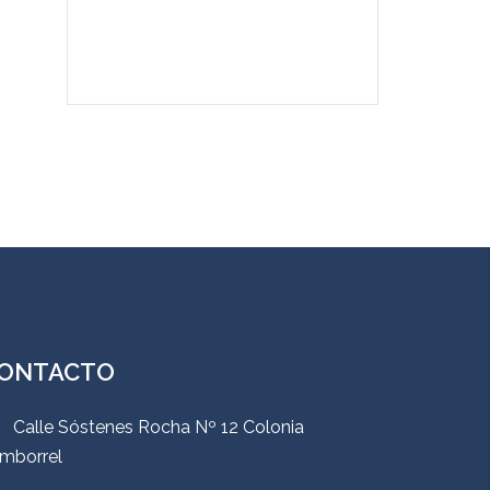
ONTACTO
Calle Sóstenes Rocha Nº 12 Colonia
mborrel