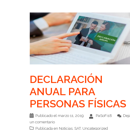
DECLARACIÓN
ANUAL PARA
PERSONAS FÍSICAS
Publicado el
marzo 11, 2019
PaSoFi18
Dej
un comentario
Publicada en
Noticias
,
SAT
,
Uncategorized