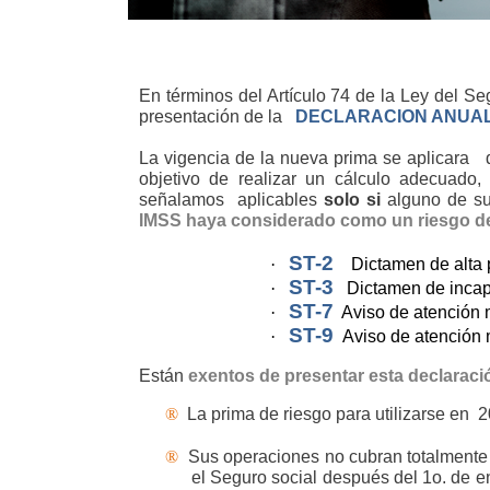
En términos del Artículo 74 de la Ley del S
presentación de la
DECLARACION ANUAL
La vigencia de la nueva prima se aplicara
objetivo de realizar un cálculo adecuado,
señalamos
aplicables
solo si
alguno de s
IMSS haya considerado como un riesgo de
ST-2
·
Dictamen de alta 
ST-3
·
Dictamen de incap
ST-7
·
Aviso de atención m
ST-9
·
Aviso de atención 
Están
exentos de presentar esta declaraci
®
La prima de riesgo para utilizarse en
2
®
Sus operaciones no cubran totalmente 
el Seguro social después del 1o. de e