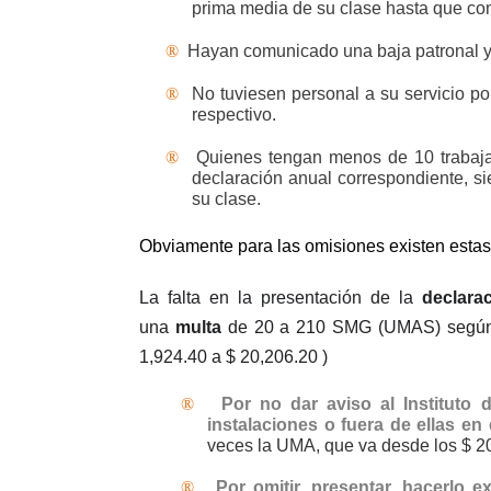
prima media de su clase hasta que com
®
Hayan comunicado una baja patronal y 
®
No tuviesen personal a su servicio po
respectivo.
®
Quienes tengan menos de 10 trabajad
declaración anual correspondiente, s
su clase.
Obviamente para las omisiones existen estas
La falta en la presentación de la
declara
una
multa
de 20 a 210 SMG (UMAS) según lo 
1,924.40 a $ 20,206.20 )
®
Por no dar aviso al Instituto 
instalaciones o fuera de ellas en
veces la UMA, que va desde los $ 2
®
Por omitir, presentar, hacerlo