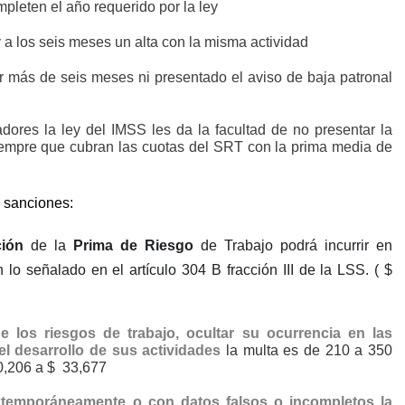
pleten el año requerido por la ley
a los seis meses un alta con la misma actividad
r más de seis meses ni presentado el aviso de baja patronal
ores la ley del IMSS les da la facultad de no presentar la
iempre que cubran las cuotas del SRT con la prima media de
 sanciones:
ción
de la
Prima de Riesgo
de Trabajo podrá incurrir en
señalado en el artículo 304 B fracción III de la LSS. ( $
de los riesgos de trabajo, ocultar su ocurrencia en las
 el desarrollo de sus actividades
la multa es de 210 a 350
0,206 a $
33,677
 extemporáneamente o con datos falsos o incompletos la