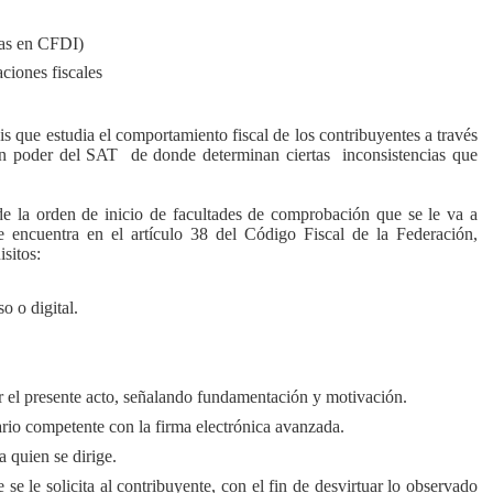
ias en CFDI)
ciones fiscales
isis que estudia el comportamiento fiscal de los contribuyentes a través
en poder del SAT
de donde determinan ciertas
inconsistencias que
de la orden de inicio de facultades de comprobación que se le va a
e encuentra en el artículo 38 del Código Fiscal de la Federación,
sitos:
o o digital.
zar el presente acto, señalando fundamentación y motivación.
ario competente con la firma electrónica avanzada.
a quien se dirige.
e le solicita al contribuyente, con el fin de desvirtuar lo observado