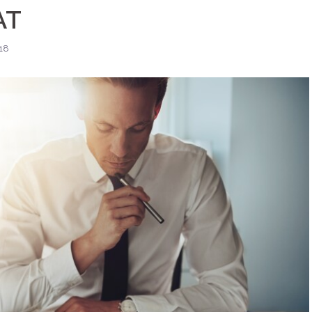
AT
18