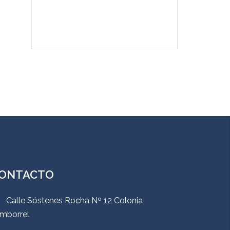
ONTACTO
Calle Sóstenes Rocha Nº 12 Colonia
mborrel