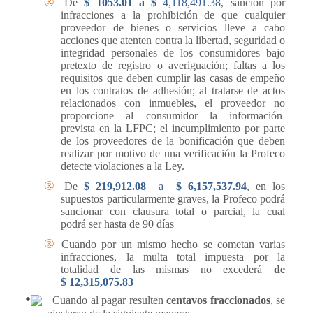
®
De
$ 1053.01
a
$
4,118,491.38
, sanción por
infracciones a la prohibición de que cualquier
proveedor de bienes o servicios lleve a cabo
acciones que atenten contra la libertad, seguridad o
integridad personales de los consumidores bajo
pretexto de registro o averiguación; faltas a los
requisitos que deben cumplir las casas de empeño
en los contratos de adhesión; al tratarse de actos
relacionados con inmuebles, el proveedor no
proporcione al consumidor la información
prevista en la LFPC; el incumplimiento por parte
de los proveedores de la bonificación que deben
realizar por motivo de una verificación la Profeco
detecte violaciones a la Ley.
®
De
$ 219,912.08
a
$ 6,157,537.94
, en los
supuestos particularmente graves, la Profeco podrá
sancionar con clausura total o parcial, la cual
podrá ser hasta de 90 días
®
Cuando por un mismo hecho se cometan varias
infracciones, la multa total impuesta por la
totalidad de las mismas no excederá
de
$ 12,315,075.83
Cuando al pagar resulten
centavos fraccionados
, se