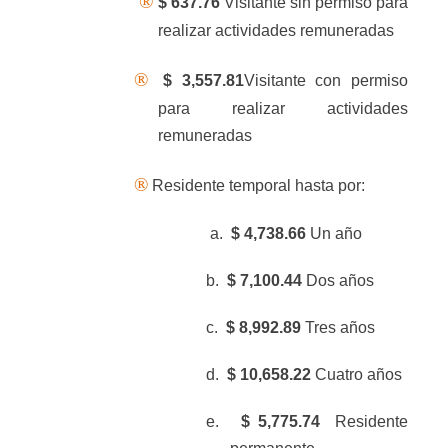
®
$ 637.76
Visitante sin permiso para
realizar actividades remuneradas
®
$
3,557.81
Visitante con permiso
para realizar actividades
remuneradas
®
Residente temporal hasta por:
a.
$ 4,738.66
Un año
b.
$ 7,100.44
Dos años
c.
$ 8,992.89
Tres años
d.
$ 10,658.22
Cuatro años
e.
$
5,775.74
Residente