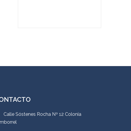
ONTACTO
Calle Sóstenes Rocha Nº 12 Colonia
mborrel