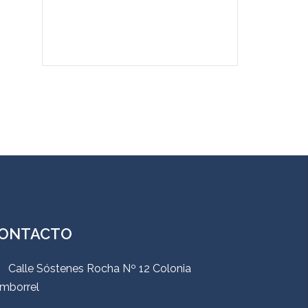
ONTACTO
Calle Sóstenes Rocha Nº 12 Colonia
mborrel