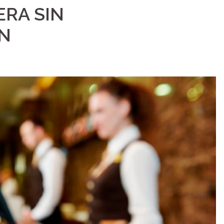
ERA SIN
N