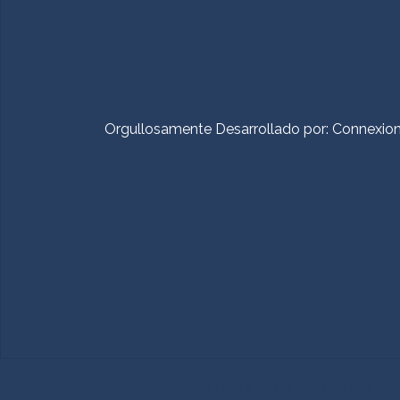
Orgullosamente Desarrollado por:
Connexio
Creado con WordPress
|
Tema:
Sydney
por aT