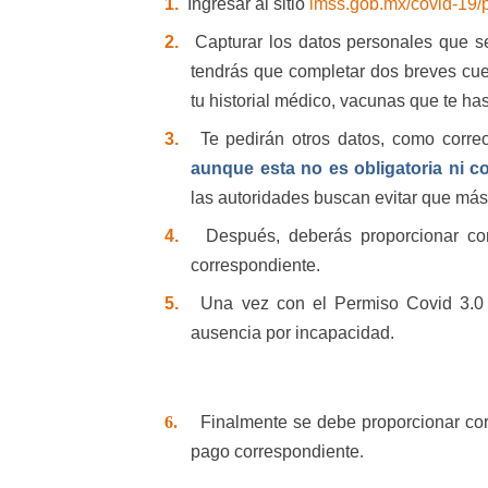
1.
Ingresar al sitio
imss.gob.mx/covid-19/
2.
Capturar los datos personales que s
tendrás que completar dos breves cue
tu historial médico, vacunas que te has
3.
Te pedirán otros datos, como correo
aunque esta no es obligatoria ni c
las autoridades buscan evitar que más 
4.
Después, deberás proporcionar corr
correspondiente.
5.
Una vez con el Permiso Covid 3.0 a
ausencia por incapacidad.
6.
Finalmente se debe proporcionar cor
pago correspondiente
.