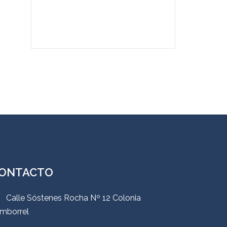
ONTACTO
Calle Sóstenes Rocha Nº 12 Colonia
mborrel