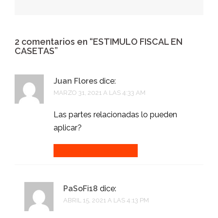
2 comentarios en “
ESTIMULO FISCAL EN
CASETAS
”
Juan Flores
dice:
MARZO 31, 2021 A LAS 4:33 AM
Las partes relacionadas lo pueden
aplicar?
Accede para responder
PaSoFi18
dice:
ABRIL 15, 2021 A LAS 4:13 PM