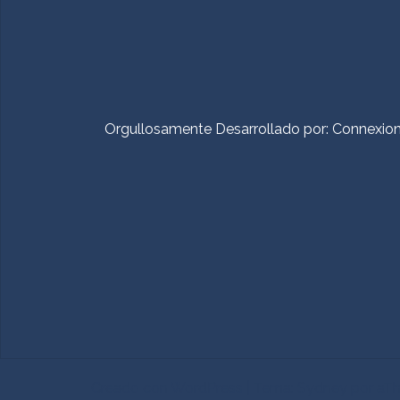
Orgullosamente Desarrollado por:
Connexio
Creado con WordPress
|
Tema:
Sydney
por aT