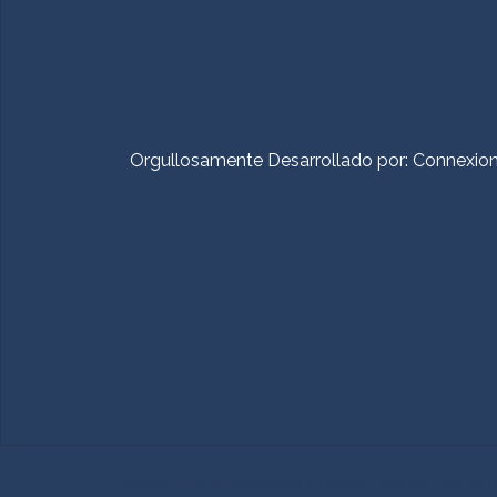
Orgullosamente Desarrollado por:
Connexio
Creado con WordPress
|
Tema:
Sydney
por aT