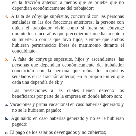
en la fracción anterior, a menos que se pruebe que no
dependían económicamente del trabajador;
A falta de cónyuge supérstite, concurrirá con las personas
4.
se
ñ
aladas en las dos fracciones anteriores, la persona con
quien el trabajador vivió como si fuera su cónyuge
durante los cinco a
ñ
os que precedieron inmediatamente a
su muerte, o con la que tuvo hijos, siempre que ambos
hubieran permanecido libres de matrimonio durante el
concubinato.
A falta de cónyuge supérstite, hijos y ascendientes, las
5.
personas que dependían económicamente del trabajador
concurrirán con la persona que reúna los requisitos
se
ñ
alados en la fracci
ó
n anterior, en la proporci
ó
n en que
cada una depend
í
a de
é
l; y
Las prestaciones a las cuales tienen derecho los
beneficiaros por parte de la empresa en donde laboro son:
Vacaciones y prima vacacional en caso haberlas generado y
a.
no se le hubieran pagado;
Aguinaldo en caso haberlas generado y no se le hubieran
b.
pagado;
El pago de los salarios devengados y no cubiertos;
c.