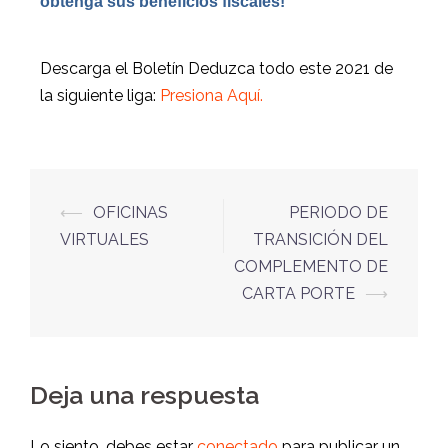
obtenga sus beneficios fiscales!
Descarga el Boletín Deduzca todo este 2021 de
la siguiente liga:
Presiona Aquí
.
⟵
OFICINAS
PERIODO DE
VIRTUALES
TRANSICIÓN DEL
COMPLEMENTO DE
CARTA PORTE
⟶
Deja una respuesta
Lo siento, debes estar
conectado
para publicar un