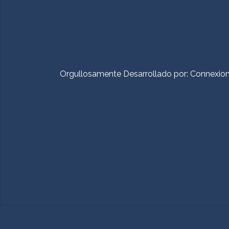
Orgullosamente Desarrollado por:
Connexio
Creado con WordPress
|
Tema:
Sydney
por aT