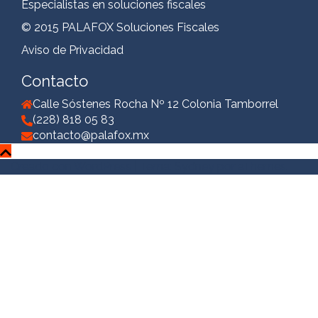
Especialistas en soluciones fiscales
© 2015 PALAFOX Soluciones Fiscales
Aviso de Privacidad
Contacto
Calle Sóstenes Rocha Nº 12 Colonia Tamborrel
(228) 818 05 83
contacto@palafox.mx
Creado con WordPress
|
Tema:
Sydney
por aThemes.