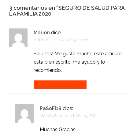
3 comentarios en “
SEGURO DE SALUD PARA
LA FAMILIA 2020
”
Marion
dice:
ABRIL 6, 2020 A LAS 3:43 AM
Saludos! Me gusta mucho este artículo,
está bien escrito, me ayudó y lo
recomiendo.
Accede para responder
PaSoFi18
dice:
MAYO 28, 2020 A LAS 2:15 PM
Muchas Gracias.