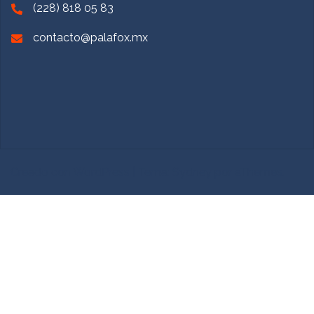
(228) 818 05 83
contacto@palafox.mx
Creado con WordPress
|
Tema:
Sydney
por aThemes.