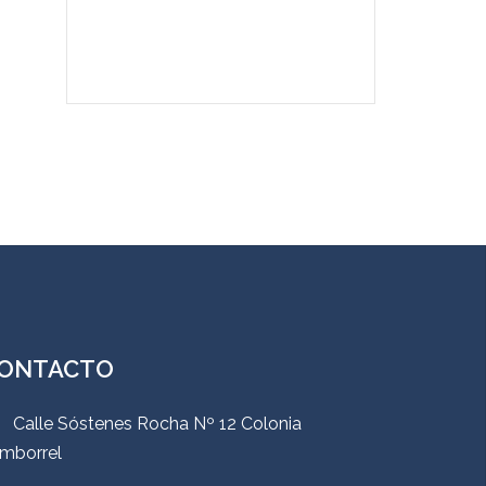
ONTACTO
Calle Sóstenes Rocha Nº 12 Colonia
mborrel