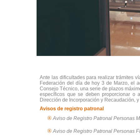
Ante las dificultades para realizar trámites v
Federación del día de hoy 3 de Marzo, el 
Consejo Técnico, una serie de plazos máximo
específicos que se deben proporcionar o ad
Dirección de Incorporación y Recaudación, 
Avisos de registro patronal
®
Aviso de Registro Patronal Personas M
®
Aviso de Registro Patronal Personas F