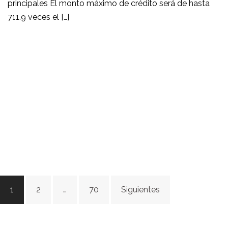
principales El monto máximo de crédito será de hasta
711.9 veces el […]
Navegación
1
2
…
70
Siguientes
de
entradas