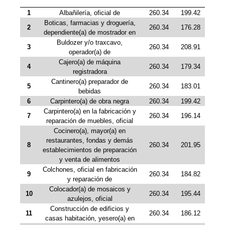
1
Albañilería, oficial de
260.34
199.42
Boticas, farmacias y droguería,
2
260.34
176.28
dependiente(a) de mostrador en
Buldozer y/o traxcavo,
3
260.34
208.91
operador(a) de
Cajero(a) de máquina
4
260.34
179.34
registradora
Cantinero(a) preparador de
5
260.34
183.01
bebidas
6
Carpintero(a) de obra negra
260.34
199.42
Carpintero(a) en la fabricación y
7
260.34
196.14
reparación de muebles, oficial
Cocinero(a), mayor(a) en
restaurantes, fondas y demás
8
260.34
201.95
establecimientos de preparación
y venta de alimentos
Colchones, oficial en fabricación
9
260.34
184.82
y reparación de
Colocador(a) de mosaicos y
10
260.34
195.44
azulejos, oficial
Construcción de edificios y
11
260.34
186.12
casas habitación, yesero(a) en