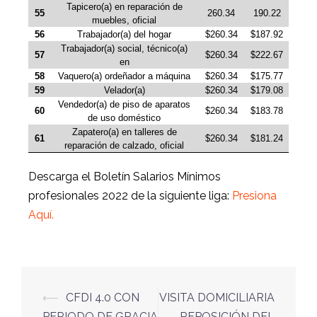
Tapicero(a) en reparación de
55
260.34
190.22
muebles, oficial
56
Trabajador(a) del hogar
$260.34
$187.92
Trabajador(a) social, técnico(a)
57
$260.34
$222.67
en
58
Vaquero(a) ordeñador a máquina
$260.34
$175.77
59
Velador(a)
$260.34
$179.08
Vendedor(a) de piso de aparatos
60
$260.34
$183.78
de uso doméstico
Zapatero(a) en talleres de
61
$260.34
$181.24
reparación de calzado, oficial
Descarga el Boletín Salarios Mínimos
profesionales 2022 de la siguiente liga:
Presiona
Aquí.
⟵
CFDI 4.0 CON
VISITA DOMICILIARIA
PERIODO DE GRACIA
REPOSICIÓN DEL