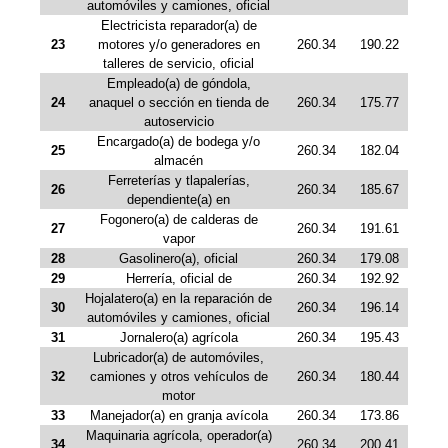
automóviles y camiones, oficial
Electricista reparador(a) de
23
motores y/o generadores en
260.34
190.22
talleres de servicio, oficial
Empleado(a) de góndola,
24
anaquel o sección en tienda de
260.34
175.77
autoservicio
Encargado(a) de bodega y/o
25
260.34
182.04
almacén
Ferreterías y tlapalerías,
26
260.34
185.67
dependiente(a) en
Fogonero(a) de calderas de
27
260.34
191.61
vapor
28
Gasolinero(a), oficial
260.34
179.08
29
Herrería, oficial de
260.34
192.92
Hojalatero(a) en la reparación de
30
260.34
196.14
automóviles y camiones, oficial
31
Jornalero(a) agrícola
260.34
195.43
Lubricador(a) de automóviles,
32
camiones y otros vehículos de
260.34
180.44
motor
33
Manejador(a) en granja avícola
260.34
173.86
Maquinaria agrícola, operador(a)
34
260.34
200.41