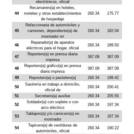
electrónicos, oficial
Recamarero(a) en hoteles,
44
moteles y otros establecimientos
260.34
175.77
de hospedaje
Refaccionaria de automóviles y
45
camiones, dependiente(a) de
260.34
182.04
mostrador en
Reparador(a) de aparatos
46
260.34
189.50
eléctricos para el hogar, oficial
Reportero(a) en prensa diaria
47
387.09
387.09
impresa
Reportero(a) gráfico(a) en prensa
48
387.09
387.09
diaria impresa
49
Repostero(a) o pastelero(a)
260.34
199.42
Sastrería en trabajo a domicilio,
50
260.34
200.41
oficial de
51
Secretario(a) auxiliar
260.34
205.55
Soldador(a) con soplete o con
52
260.34
197.34
arco eléctrico
Tablajero(a) y/o carnicero(a) en
53
260.34
187.34
mostrador
Tapicero(a) de vestiduras de
54
260.34
190.22
automóviles, oficial