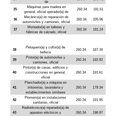
de
Máquinas para madera en
35
260.34
191.61
general, oficial operador(a) de
Mecánico(a) en reparación de
36
260.34
205.96
automóviles y camiones, oficial
Montador(a) en talleres y
37
260.34
181.24
fábricas de calzado, oficial
Peluquero(a) y cultor(a) de
38
260.34
187.34
belleza
Pintor(a) de automóviles y
39
260.34
192.92
camiones, oficial
Pintor(a) de casas, edificios y
40
construcciones en general,
260.34
191.61
oficial
Planchador(a) a máquina en
41
tintorerías, lavandería y
260.34
179.34
establecimientos similares
Plomero(a) en instalaciones
42
260.34
191.95
sanitarias, oficial
Radiotécnico(a) reparador(a) de
43
aparatos eléctricos y
260.34
198.97