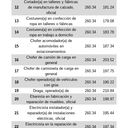
Cortador(a) en talleres y fábricas
12
de manufactura de calzado,
260.34
181.24
oficial
Costurero(a) en confección de
13
260.34
179.08
ropa en talleres o fábricas
Costurero(a) en confección de
14
260.34
183.78
ropa en trabajo a domicilio
Chofer acomodador(a) de
15
automóviles en
260.34
187.34
estacionamientos
Chofer de camión de carga en
16
260.34
203.52
general
Chofer de camioneta de carga en
17
260.34
197.75
general
Chofer operador(a) de vehículos
18
260.34
190.22
con grúa
19
Draga, operador(a) de
260.34
210.84
Ebanista en fabricación y
20
260.34
198.97
reparación de muebles, oficial
Electricista instalador(a) y
21
reparador(a) de instalaciones
260.34
195.44
eléctricas, oficial
Electricista en la reparación de
22
260.34
197.34