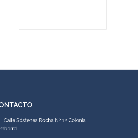
ONTACTO
Calle Sóstenes Rocha Nº 12 Colonia
mborrel