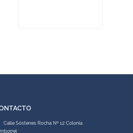
ONTACTO
Calle Sóstenes Rocha Nº 12 Colonia
mborrel