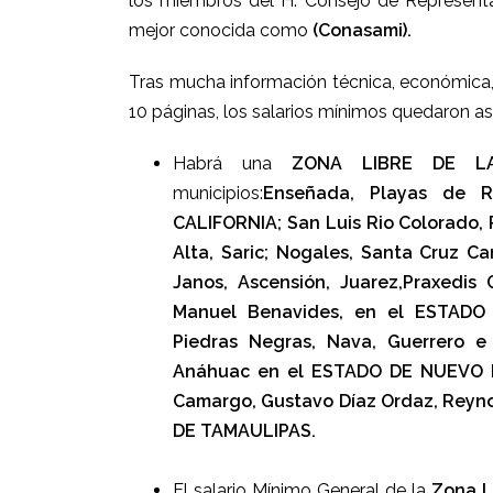
los miembros del H. Consejo de Represen
mejor conocida como
(Conasami).
Tras mucha información técnica, económica
10 páginas, los salarios mínimos quedaron así
Habrá una
ZONA LIBRE DE L
municipios:
Enseñada, Playas de R
CALIFORNIA; San Luis Rio Colorado, P
Alta, Saric; Nogales, Santa Cruz 
Janos, Ascensión, Juarez,Praxedis
Manuel Benavides, en el ESTADO
Piedras Negras, Nava, Guerrero 
Anáhuac en el ESTADO DE NUEVO LE
Camargo, Gustavo Díaz Ordaz, Reyno
DE TAMAULIPAS.
El salario Mínimo General de la
Zona L