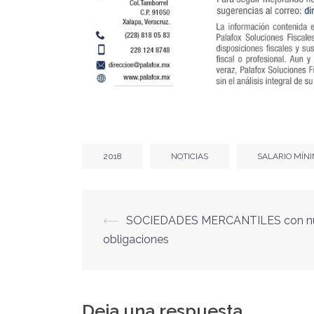
2018
NOTICIAS
SALARIO MÍN
Navegación
⟵
SOCIEDADES MERCANTILES con n
obligaciones
de
entradas
Deja una respuesta