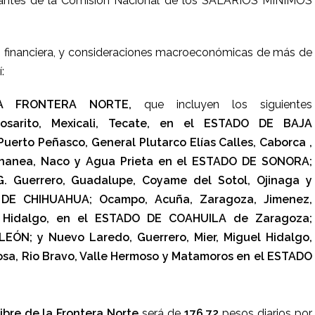
tantes de la Comisión Nacional de los SALARIOS MINIMOS
, financiera, y consideraciones macroeconómicas de más de
:
A FRONTERA NORTE,
que incluyen los siguientes
osarito, Mexicali, Tecate, en el ESTADO DE BAJA
uerto Peñasco, General Plutarco Elías Calles, Caborca ,
Cananea, Naco y Agua Prieta en el ESTADO DE SONORA;
 G. Guerrero, Guadalupe, Coyame del Sotol, Ojinaga y
 DE CHIHUAHUA; Ocampo, Acuña, Zaragoza, Jimenez,
e Hidalgo, en el ESTADO DE COAHUILA de Zaragoza;
ÓN; y Nuevo Laredo, Guerrero, Mier, Miguel Hidalgo,
sa, Rio Bravo, Valle Hermoso y Matamoros en el ESTADO
ibre de la Frontera Norte
será de
176.72
pesos diarios por