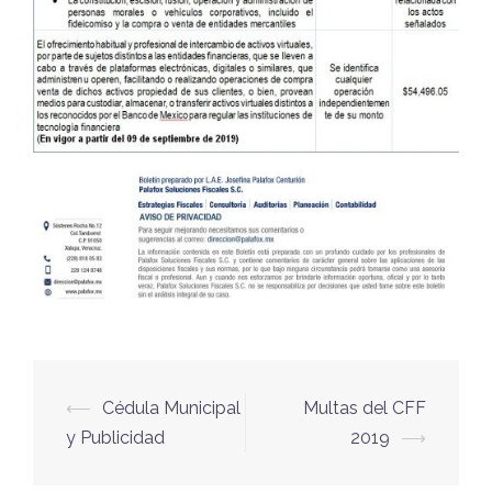
Navegación
⟵
Cédula Municipal
Multas del CFF
de
y Publicidad
2019
⟶
entradas