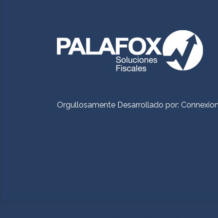
Orgullosamente Desarrollado por:
Connexio
Creado con WordPress
|
Tema:
Sydney
por aT